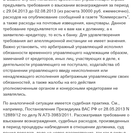
предъявить требования о взыскании вознаграждения за период
с 29.04.2013 до 02.08.2013 (из расчета 30000 руб. ежемесячно),
расходов на опубликование сообщений в газете "Коммерсантъ",
а также расходы на почтовые извещения, канцтовары. Данное
требование предъявляется не к вам как к должнику, а к
заявителю–кредитору, то есть к банку. Для удовлетворения
требования акт апелляционной инстанции не имеет значения.
Важно установить, что арбитражный управляющий исполнял
обязанности временного управляющего надлежащим образом,
замечаний от кредиторов, иных лиц, участвующих в деле, к
деятельности управляющего не поступало, ходатайства об
отстранении управляющего ввиду неисполнения или
ненадлежащего исполнения арбитражным управляющим своих
обязанностей, а также жалобы на его действия
уполномоченным органом и конкурсными кредиторами не
заявлялись.
По аналогичной ситуации имеется судебная практика. См.,
например, Постановление Президиума ВАС РФ от 28.05.2013 N
12889/12 по делу N А73-3983/2011. Рассматривая требование о
взыскании вознаграждения, судебных расходов, произведенных
в период процедуры наблюдения в отношении должника, суд
решил передать дело на новое рассмотрение, так как в силу п.