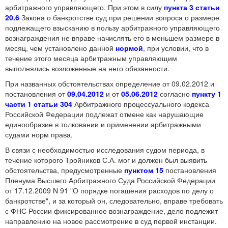
арбитражного управляющего. При этом в силу
пункта 3 статьи
20.6
Закона о банкротстве суд при решении вопроса о размере
подлежащего взысканию в пользу арбитражного управляющего
вознаграждения не вправе начислять его в меньшем размере в
месяц, чем установлено данной
нормой
, при условии, что в
течение этого месяца арбитражным управляющим
выполнялись возложенные на него обязанности.
При названных обстоятельствах определение от 09.02.2012 и
постановления от
09.04.2012
и от
05.06.2012
согласно
пункту 1
части 1 статьи 304
Арбитражного процессуального кодекса
Российской Федерации подлежат отмене как нарушающие
единообразие в толковании и применении арбитражными
судами норм права.
В связи с необходимостью исследования судом периода, в
течение которого Тройников С.А. мог и должен был выявить
обстоятельства, предусмотренные
пунктом 15
постановления
Пленума Высшего Арбитражного Суда Российской Федерации
от 17.12.2009 N 91 "О порядке погашения расходов по делу о
банкротстве", и за который он, следовательно, вправе требовать
с ФНС России фиксированное вознаграждение, дело подлежит
направлению на новое рассмотрение в суд первой инстанции.