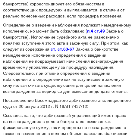
банкротстве) корреспондирует его обязанностям в
соответствующих процедурах и выплачивается, в отличии от
реально понесенных расходов, если процедура проведена.
Определение о введении наблюдения подлежит немедленному
исполнению, но может быть обжаловано (
п.4 ст.49
Закона о
банкротстве). Исполнение судебного акта не равнозначно
понятию вступления этого акта в законную силу. При этом, как
следует из содержания
ст. ст.63-67
Закона о банкротстве,
немедленное исполнение определения о введении
наблюдения не подразумевает начисления вознаграждения
временному управляющему за процедуру наблюдения.
Следовательно, при отмене определения о введении
наблюдения это определение как не вступившее в законную
силу нельзя считать существующим для целей начисления
вознаграждения за период со дня вынесения до даты отмены.
Постановление Восемнадцатого арбитражного апелляционного
суда от 20 августа 2012 г. N 18АП-7437/12:
Ссылаясь на то, что арбитражный управляющий имеет право
на вознаграждение в деле о банкротстве, включая как
фиксированную сумму, так и проценты по вознаграждению, а
также на возмещение в полном объеме расходов, фактически